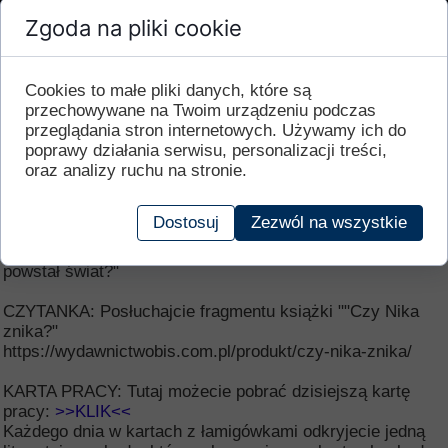
Zgoda na pliki cookie
Cookies to małe pliki danych, które są
Drogie dzieci, mamy dziś dla Was całe mnówsto
przechowywane na Twoim urządzeniu podczas
niespodzianek.
przeglądania stron internetowych. Używamy ich do
poprawy działania serwisu, personalizacji treści,
ZADANIE DLA ZAANGAŻOWANYCH:
oraz analizy ruchu na stronie.
Wykonajcie dowolną techniką obraz Jezusa Miłosiernego z
napisem "Jezu, ufam Tobie!" i jego zdjęcie umieśćcie w
komentarzu pod postem na facebooku z datą 2 grudnia.
Dostosuj
Zezwól na wszystkie
NASZE ROZMOWY: Posłuchajcie podcastu o tym "Jak
powstał świat?"
CZYTANKA: Posłuchajcie fragmentu książki ""Czy Nika
znika?"
https://wydawnictwobis.com.pl/produkt/czy-nika-znika/
KARTA PRACY: Tutaj możecie pobrać dzisiejszą kartę
pracy:
>>KLIK<<
Każdego dnia w kartach z łamigówkami odkryjecie jedną